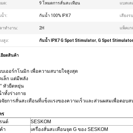
หมด:
9 โหมดการสั่นสะเทือน
แบตเตอร
นน้ำ:
กันน้ำ 100% IPX7
เสียงร
วลาทำงาน:
2H
แพ็คเก
งสูง:
กันน้ำ IPX7 G Spot Stimulator
,
G Spot Stimulato
อียดสินค้า
บบเออร์กโนมิก เพื่อความสบายใจสูงสุด
ล็ก แต่มีพลัง
° หัวยืดหยุ่น
้ําทั้งร่างกาย
ปัจจัยการสั่นสะเทือนที่แข็งแรงของความเร็วและส่วนผสมเพื่อต
ตร
รนด์
SESKOM
นค้า
เครื่องสั่นสะเทือนจุด G ของ SESKOM