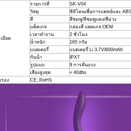
รายการที่
SK-V04
วัสดุ
ซิลิโคนเพื่อการแพทย์และ AB
สี
สีชมพู/สีชมพูแดง/สีม่วง
แพ็คเกจ
กล่องสี แพคเกจ OEM
เวลาทํางาน
2 ชั่วโมง
เอียด
น้ําหนัก
165 กรัม
แบตเตอรี่
แบตเตอรี่ Li 3.7V/600mAh
กันน้ํา
IPX7
รูปแบบ
9 การสั่นแรง
เสียงสูงสุด
< 40dbs
บรอง
CE, RoHS