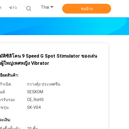
Thai
า
ข่าว
ขออ้าง
มัติซิลิโคน 9 Speed ​​G Spot Stimulator ของเล่น
ผู้ใหญ่เพศหญิง Vibrator
ียดสินค้า:
กำเนิด:
กวางตุ้ง ประเทศจีน
นด์:
SESKOM
ารรับรอง:
CE, RoHS
ขรุ่น:
SK-V04
ะเงิน:
งซื้อขั้นต่ำ:
20 ชิ้น