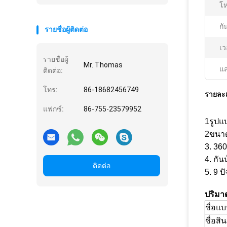
โ
กั
รายชื่อผู้ติดต่อ
เ
รายชื่อผู้
Mr. Thomas
แส
ติดต่อ:
โทร:
86-18682456749
รายละเ
แฟกซ์:
86-755-23579952
1รูปแ
2ขนาดเ
3. 360
4. กันน
ติดต่อ
5. 9 
ปริมา
ชื่อแบ
ชื่อสิ