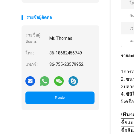
โ
กั
รายชื่อผู้ติดต่อ
เ
รายชื่อผู้
Mr. Thomas
แส
ติดต่อ:
โทร:
86-18682456749
รายละเ
แฟกซ์:
86-755-23579952
1การอ
2. ขน
3ปลาย
4. ซิ
ติดต่อ
5เครื
ปริมา
ชื่อแบ
ชื่อสิ