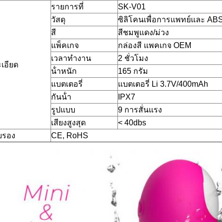
รายการที่
SK-V01
วัสดุ
ซิลิโคนเพื่อการแพทย์และ AB
สี
สีชมพูแดง/ม่วง
แพ็คเกจ
กล่องสี แพคเกจ OEM
เวลาทํางาน
2 ชั่วโมง
เอียด
น้ําหนัก
165 กรัม
แบตเตอรี่
แบตเตอรี่ Li 3.7V/400mAh
กันน้ํา
IPX7
รูปแบบ
9 การสั่นแรง
เสียงสูงสุด
< 40dbs
บรอง
CE, RoHS