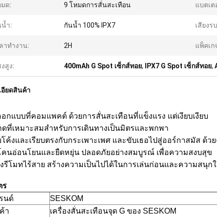
หมด:
9 โหมดการสั่นสะเทือน
แบตเตอร
นน้ำ:
กันน้ำ 100% IPX7
เสียงร
วลาทำงาน:
2H
แพ็คเก
งสูง:
400mAh G Spot เซ็กส์ทอย
,
IPX7 G Spot เซ็กส์ทอย
,
อียดสินค้า
อกแบบที่คอมแพคต์ ด้วยการสั่นสะเทือนที่แข็งแรง แต่เงียบเงียบ
าดที่เหมาะสมสําหรับการเดินทางเป็นมิตรและพกพา
โค้งและเรียบตรงกับกระเพาะเพศ และขับเธอไปสู่ออร์กาสมัส ด้วย
ลิโคนอ่อนโยนและยืดหยุ่น ปลอดภัยอย่างสมบูรณ์ เพื่อความสงบสุข
่องรีโมทไร้สาย สร้างความเป็นไปได้ในการเล่นก่อนและความสนุก
ตร
รนด์
SESKOM
นค้า
เครื่องสั่นสะเทือนจุด G ของ SESKOM