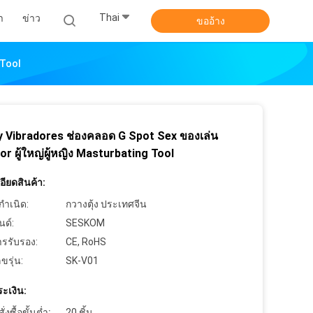
Thai
า
ข่าว
ขออ้าง
 Tool
y Vibradores ช่องคลอด G Spot Sex ของเล่น
or ผู้ใหญ่ผู้หญิง Masturbating Tool
ียดสินค้า:
กำเนิด:
กวางตุ้ง ประเทศจีน
นด์:
SESKOM
ารรับรอง:
CE, RoHS
ขรุ่น:
SK-V01
ะเงิน:
งซื้อขั้นต่ำ:
20 ชิ้น