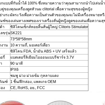
กแบบที่กันน้ำได้ 100% ซึ่งหมายความว่าคุณสามารถนำไปเล่นน้ำ 
บคู่ของคุณเครื่องดูดหัวนม clitorial เพื่อความสุขของผู้หญิง
ย่างระมัดระวังเพื่อความเป็นส่วนตัวของคุณจะไม่มีเครื่องหมายห
ณฑ์ของเล่นทางเพศของเราเครื่องสั่นผู้หญิงดูดของเล่นเพื่อความสุ
นค้า
ซิลิโคนเซ็กส์ทอยลิ้นสั่นผู้ใหญ่ Clitoris Stimulator
ลขรุ่น
SK221
73*58*58mm
ำงาน
10 ความถี่, มอเตอร์เดี่ยว
ซิลิโคน FDA, น้ำมัน ABS + UV เสร็จแล้ว
รี่
แบตเตอรี่ลิเธียมไอออนแบบรีชาร์จ 3.7V
ลา
90 นาที
IPX6
ชมพู ม่วง ม่วงเข้ม กุหลาบแดง
ภัณฑ์
1 ชิ้น/สี/กล่อง, แพคเกจ OEM
รอง
CE, RoHS, อย., FCC