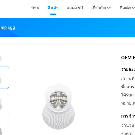
บ้าน
สินค้า
แสดง VR
เกี่ยวกับเรา
ติดต่อเร
Jump Egg
OEM B
รายละเอ
สถานที่
ชื่อแบร
ได้รับก
หมายเล
การชำร
จำนวนสั่
ราคา: