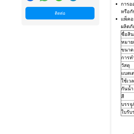
การออ
หรือกั
ติดต่อ
แพ็คอ
ผลิตภั
ชื่อสิ
หมายเ
ขนาด
การท
วัสดุ
แบตเตอ
ใช้เว
กันน้ำ
สี
บรรจุุ
ใบรับ