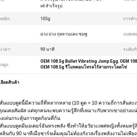
oil สำเร็จรูป
ำหนัก:
105g
การทำ
ม่วง ม่วง กุหลาบแดง ชมพู
แบตเตอร
้เวลา:
90 นาที
ระดับกั
OEM 108.5g Bullet Vibrating Jump Egg
,
OEM 108
งสูง:
OEM 108.5g รีโมทคอนโทรลไร้สายกระโดดไข่
อียดสินค้า
งสั่นแบบดูดนี้มีความถี่ที่หลากหลาย (10 ดูด + 10 ความถี่การสั่นส
่คุณเคยสัมผัส แต่ทุกคนจะพบความรู้สึกที่เหมาะกับพวกเขาอย่างแน
งเล่นกระตุ้นการดูดก้อนที่ก้น
องสั่นแบบดูดมีมอเตอร์อันทรงพลัง ซึ่งทำให้อวัยวะเพศหญิงทั้งหมด
พลินกับ 90 นาทีเมื่อชาร์จเต็มคุณไม่ต้องกังวลเรื่องพลังงานไม่เพียงพ