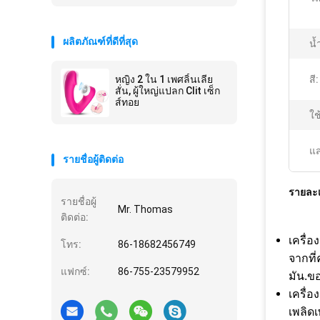
ผลิตภัณฑ์ที่ดีที่สุด
น้
หญิง 2 ใน 1 เพศลิ้นเลีย
สี:
สั่น, ผู้ใหญ่แปลก Clit เซ็ก
ส์ทอย
ใช
แส
รายชื่อผู้ติดต่อ
รายละเ
รายชื่อผู้
Mr. Thomas
ติดต่อ:
เครื่อ
โทร:
86-18682456749
จากที
แฟกซ์:
86-755-23579952
มัน.ขอ
เครื่
เพลิดเ