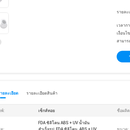
รายละเ
เวลากา
เงื่อนไ
สามารถ
รายละเอียด
รายละเอียดสินค้า
มพ์:
เซ็กส์ทอย
ชื่อผลิ
FDA ซิลิโคน ABS + UV น้ำมัน
ดุ:
สำเร็จรูป, FDA ซิลิโคน, ABS + UV
ขนาด: