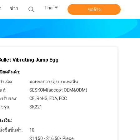
Thai
า
ข่าว
ขออ้าง
ullet Vibrating Jump Egg
ียดสินค้า:
กำเนิด:
มณฑลกวางตุ้งประเทศจีน
นด์:
SESKOM(accept OEM&ODM)
ารรับรอง:
CE, RoHS, FDA, FCC
ขรุ่น:
SK221
ะเงิน:
งซื้อขั้นต่ำ:
10
$14.50 - $16.50/ Piece