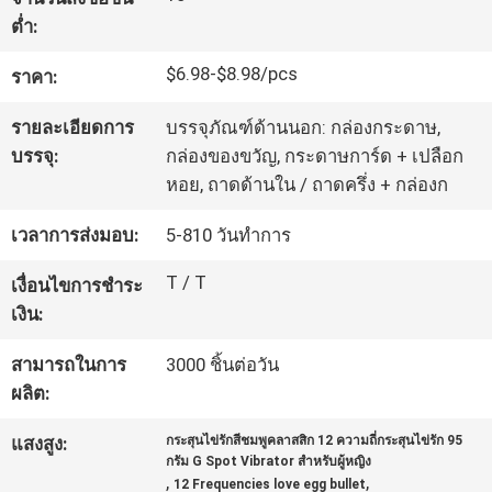
เรา
ต่ำ:
$6.98-$8.98/pcs
ราคา:
ทัวร์
รายละเอียดการ
บรรจุภัณฑ์ด้านนอก: กล่องกระดาษ,
โรงงาน
บรรจุ:
กล่องของขวัญ, กระดาษการ์ด + เปลือก
หอย, ถาดด้านใน / ถาดครึ่ง + กล่องก
ควบคุม
เวลาการส่งมอบ:
5-810 วันทำการ
คุณภาพ
T / T
เงื่อนไขการชำระ
เงิน:
ติดต่อ
สามารถในการ
3000 ชิ้นต่อวัน
ผลิต:
เรา
แสงสูง:
กระสุนไข่รักสีชมพูคลาสสิก 12 ความถี่กระสุนไข่รัก 95
กรัม G Spot Vibrator สำหรับผู้หญิง
,
,
12 Frequencies love egg bullet