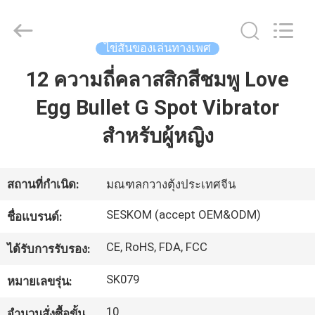
2021
-
2026
SHENZHEN
SESKOM
ไข่สั่นของเล่นทางเพศ
TECHNOLOGY
CO.,LTD..
All
12 ความถี่คลาสสิกสีชมพู Love
บ้าน
Rights
Reserved.
Egg Bullet G Spot Vibrator
สินค้า
สำหรับผู้หญิง
แสดง
สถานที่กำเนิด:
มณฑลกวางตุ้งประเทศจีน
VR
SESKOM (accept OEM&ODM)
ชื่อแบรนด์:
CE, RoHS, FDA, FCC
ได้รับการรับรอง:
เกี่ยว
SK079
หมายเลขรุ่น:
กับ
10
จำนวนสั่งซื้อขั้น