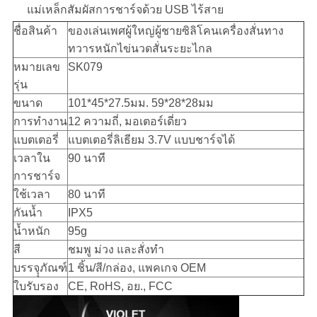
แม่เหล็กสัมผัสการชาร์จด้วย USB ไร้สาย
ชื่อสินค้า
ของเล่นเพศผู้ใหญ่ผู้ชายซิลิโคนเครื่องสั่นทาง
ทวารหนักไข่นวดสั่นระยะไกล
หมายเลข
SK079
รุ่น
ขนาด
101*45*27.5มม. 59*28*28มม
การทำงาน
12 ความถี่, มอเตอร์เดี่ยว
แบตเตอรี่
แบตเตอรี่ลิเธียม 3.7V แบบชาร์จได้
เวลาใน
90 นาที
การชาร์จ
ใช้เวลา
80 นาที
กันน้ำ
IPX5
น้ำหนัก
95g
สี
ชมพู ม่วง และสั่งทำ
บรรจุุภัณฑ์
1 ชิ้น/สี/กล่อง, แพคเกจ OEM
ใบรับรอง
CE, RoHS, อย., FCC