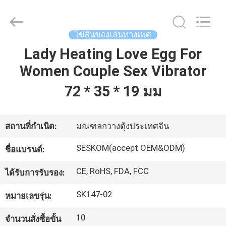
2021
-
2026
SHENZHEN
SESKOM
ไข่สั่นของเล่นทางเพศ
TECHNOLOGY
CO.,LTD..
All
Lady Heating Love Egg For
บ้าน
Rights
Reserved.
Women Couple Sex Vibrator
72 * 35 * 19 มม
สินค้า
สถานที่กำเนิด:
มณฑลกวางตุ้งประเทศจีน
แสดง
SESKOM(accept OEM&ODM)
ชื่อแบรนด์:
VR
CE, RoHS, FDA, FCC
ได้รับการรับรอง:
เกี่ยว
SK147-02
หมายเลขรุ่น:
กับ
10
จำนวนสั่งซื้อขั้น