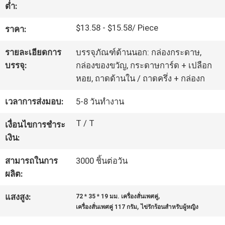
เรา
ต่ำ:
$13.58 - $15.58/ Piece
ราคา:
ทัวร์
รายละเอียดการ
บรรจุภัณฑ์ด้านนอก: กล่องกระดาษ,
บรรจุ:
กล่องของขวัญ, กระดาษการ์ด + เปลือก
โรงงาน
หอย, ถาดด้านใน / ถาดครึ่ง + กล่องก
เวลาการส่งมอบ:
5-8 วันทำงาน
ควบคุม
T / T
เงื่อนไขการชำระ
คุณภาพ
เงิน:
สามารถในการ
3000 ชิ้นต่อวัน
ติดต่อ
ผลิต:
เรา
,
แสงสูง:
72 * 35 * 19 มม. เครื่องสั่นเพศคู่
,
เครื่องสั่นเพศคู่ 117 กรัม
ไข่รักร้อนสำหรับผู้หญิง