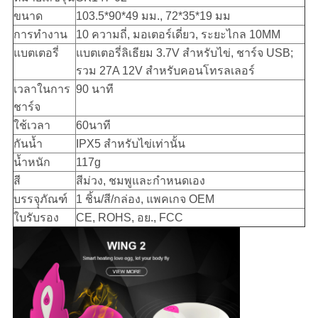
ขนาด
103.5*90*49 มม., 72*35*19 มม
การทำงาน
10 ความถี่, มอเตอร์เดี่ยว, ระยะไกล 10MM
แบตเตอรี่
แบตเตอรี่ลิเธียม 3.7V สำหรับไข่, ชาร์จ USB;
รวม 27A 12V สำหรับคอนโทรลเลอร์
เวลาในการ
90 นาที
ชาร์จ
ใช้เวลา
60นาที
กันน้ำ
IPX5 สำหรับไข่เท่านั้น
น้ำหนัก
117g
สี
สีม่วง, ชมพูและกำหนดเอง
บรรจุุภัณฑ์
1 ชิ้น/สี/กล่อง, แพคเกจ OEM
ใบรับรอง
CE, ROHS, อย., FCC