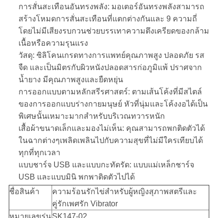
POLICY
การสั่นสะเทือนอันทรงพลัง: มอเตอร์อันทรงพลังสามารถ
สร้างโหมดการสั่นสะเทือนที่แตกต่างกันและ 9 ความถี่
โดยไม่มีเสียงรบกวนช่วยบรรเทาความตึงเครียดของกล้าม
เนื้อหรือความรุนแรง
วัสดุ: ซิลิโคนเกรดทางการแพทย์คุณภาพสูง ปลอดภัย รส
จืด และเป็นมิตรกับผิวหนังปลอดสารก่อภูมิแพ้ ปราศจาก
น้ำยาง มีคุณภาพสูงและยืดหยุ่น
การออกแบบตามหลักสรีรศาสตร์: ตามเส้นโค้งที่มีสไตล์
ของการออกแบบร่างกายมนุษย์ หัวที่นุ่มและโค้งงอได้เป็น
พิเศษนั้นเหมาะมากสำหรับบริเวณทวารหนัก
เสื้อผ้าขนาดเล็กและมองไม่เห็น: คุณสามารถพกติดตัวได้
ในฉากต่างๆเพลิดเพลินไปกับความสุขที่ไม่มีใครเทียบได้
ทุกที่ทุกเวลา
แบบชาร์จ USB และแบบกะทัดรัด: แบบแม่เหล็กชาร์จ
USB และแบบมินิ พกพาติดตัวไปได้
ชื่อสินค้า
ความร้อนรักไข่สำหรับผู้หญิงสุภาพสตรีและ
คู่รักเพศรัก Vibrator
หมายเลขรุ่น
SK147-02