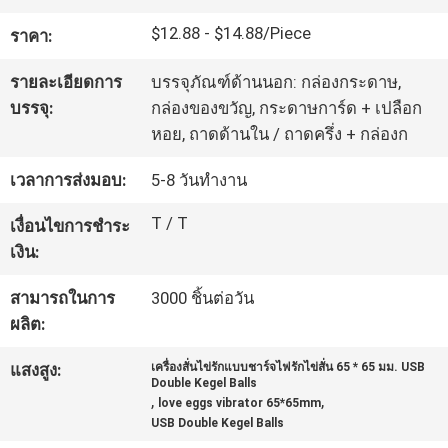
เรา
$12.88 - $14.88/Piece
ราคา:
รายละเอียดการ
บรรจุภัณฑ์ด้านนอก: กล่องกระดาษ,
ทัวร์
บรรจุ:
กล่องของขวัญ, กระดาษการ์ด + เปลือก
โรงงาน
หอย, ถาดด้านใน / ถาดครึ่ง + กล่องก
เวลาการส่งมอบ:
5-8 วันทำงาน
ควบคุม
T / T
เงื่อนไขการชำระ
เงิน:
คุณภาพ
สามารถในการ
3000 ชิ้นต่อวัน
ผลิต:
ติดต่อ
แสงสูง:
เครื่องสั่นไข่รักแบบชาร์จไฟรักไข่สั่น 65 * 65 มม. USB
เรา
Double Kegel Balls
,
,
love eggs vibrator 65*65mm
USB Double Kegel Balls