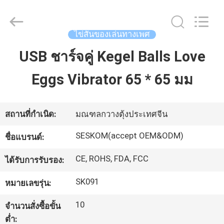
2021
-
2026
SHENZHEN
SESKOM
ไข่สั่นของเล่นทางเพศ
TECHNOLOGY
CO.,LTD..
All
USB ชาร์จคู่ Kegel Balls Love
บ้าน
Rights
Reserved.
Eggs Vibrator 65 * 65 มม
สินค้า
สถานที่กำเนิด:
มณฑลกวางตุ้งประเทศจีน
แสดง
SESKOM(accept OEM&ODM)
ชื่อแบรนด์:
VR
CE, ROHS, FDA, FCC
ได้รับการรับรอง:
SK091
หมายเลขรุ่น:
เกี่ยว
10
จำนวนสั่งซื้อขั้น
กับ
ต่ำ: