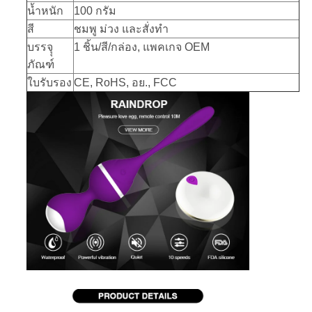
น้ำหนัก
100 กรัม
สี
ชมพู ม่วง และสั่งทำ
บรรจุุ
1 ชิ้น/สี/กล่อง, แพคเกจ OEM
ภัณฑ์
ใบรับรอง
CE, RoHS, อย., FCC