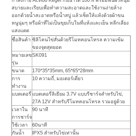
กำลังกาย Acvioo Kegel กันน้ำได้ 100% พร้อมพื้นผิวที่นุ่ม
สบายและเรียบเพื่อทำความสะอาดและใช้งานง่ายล้าง
ออกด้วยน้ำสะอาดหรือน้ำสบู่ แล้วเช็ดให้แห้งด้วยผ้าขน
หนูนุ่มๆ หรือผ้าที่ไม่เป็นขุยเก็บในที่แห้งและเย็น หลีกเลี่ยง
แสงแดด
ชื่อสินค้า
ซิลิโคนไข่สั่นด้วยรีโมทคอนโทรล ความเข้ม
ของจุดสุดยอด
หมายเลข
SK091
รุ่น
ขนาด
170*35*35mm, 65*65*28mm
การ
10 ความถี่, มอเตอร์เดี่ยว
ทำงาน
แบตเตอรี่
แบตเตอรี่ลิเธียม 3.7V แบบรีชาร์จสำหรับไข่,
27A 12V สำหรับรีโมทคอนโทรล รวมอยู่ด้วย
เวลาใน
90 นาที
การชาร์จ
ใช้เวลา
60นาที
กันน้ำ
IPX5 สำหรับไข่เท่านั้น