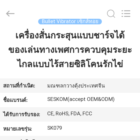
Spot
Vibrator
เซ็ก
ส์
Bullet Vibrator เซ็กส์ทอย
ทอย
ผู้
เครื่องสั่นกระสุนแบบชาร์จได้
บ้าน
ผลิต.
Copyright
©
ของเล่นทางเพศการควบคุมระยะ
2021
-
2024
สินค้า
vibrasextoy.com.
ไกลแบบไร้สายซิลิโคนรักไข่
All
Rights
Reserved.
แสดง
สถานที่กำเนิด:
มณฑลกวางตุ้งประเทศจีน
VR
SESKOM(accept OEM&ODM)
ชื่อแบรนด์:
CE, RoHS, FDA, FCC
ได้รับการรับรอง:
เกี่ยว
SK079
หมายเลขรุ่น:
กับ