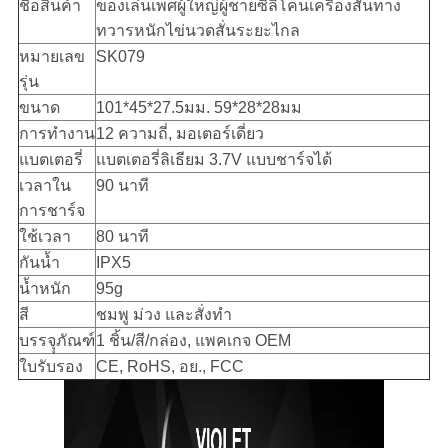
ชื่อสินค้า
ของเล่นเพศผู้ใหญ่ผู้ชายซิลิโคนเครื่องสั่นทาง
ทวารหนักไข่นวดสั่นระยะไกล
หมายเลข
SK079
รุ่น
ขนาด
101*45*27.5มม. 59*28*28มม
การทำงาน
12 ความถี่, มอเตอร์เดี่ยว
แบตเตอรี่
แบตเตอรี่ลิเธียม 3.7V แบบชาร์จได้
เวลาใน
90 นาที
การชาร์จ
ใช้เวลา
80 นาที
กันน้ำ
IPX5
น้ำหนัก
95g
สี
ชมพู ม่วง และสั่งทำ
บรรจุุภัณฑ์
1 ชิ้น/สี/กล่อง, แพคเกจ OEM
ใบรับรอง
CE, RoHS, อย., FCC