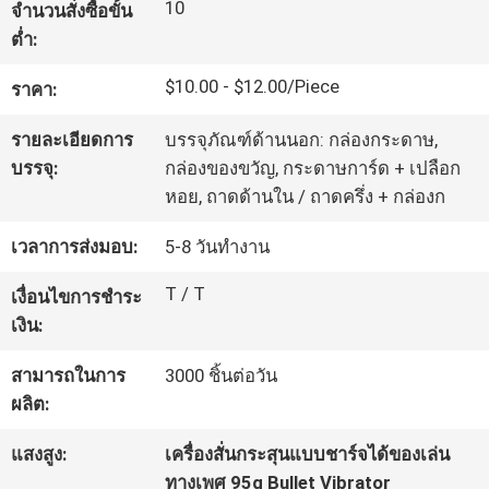
10
จำนวนสั่งซื้อขั้น
เรา
ต่ำ:
$10.00 - $12.00/Piece
ราคา:
ทัวร์
รายละเอียดการ
บรรจุภัณฑ์ด้านนอก: กล่องกระดาษ,
โรงงาน
บรรจุ:
กล่องของขวัญ, กระดาษการ์ด + เปลือก
หอย, ถาดด้านใน / ถาดครึ่ง + กล่องก
ควบคุม
เวลาการส่งมอบ:
5-8 วันทำงาน
คุณภาพ
T / T
เงื่อนไขการชำระ
เงิน:
ติดต่อ
สามารถในการ
3000 ชิ้นต่อวัน
ผลิต:
เรา
แสงสูง:
เครื่องสั่นกระสุนแบบชาร์จได้ของเล่น
ทางเพศ 95g Bullet Vibrator